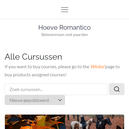
Skip
to
content
Hoeve Romantico
Belevenissen met paarden
Alle Cursussen
If you want to buy courses, please go to the
Winkel
page to
buy products assigned courses!